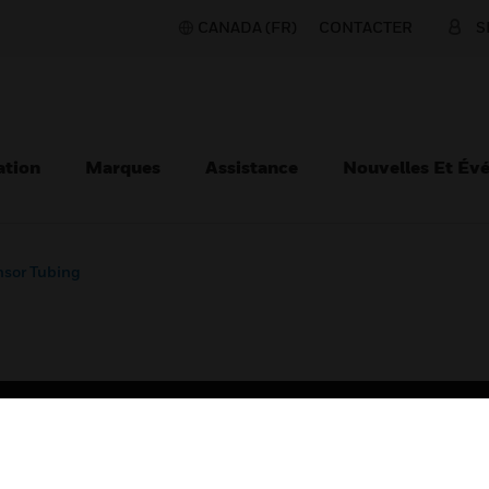
CANADA (FR)
CONTACTER
S
ation
Marques
Assistance
Nouvelles Et Év
nsor Tubing
TEURS
ASSISTANCE