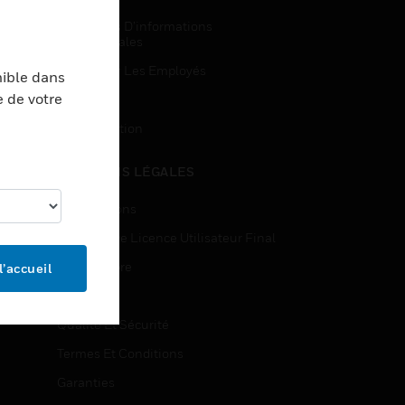
Demandes D’informations
Commerciales
Accès Pour Les Employés
nible dans
e de votre
Inscription
Désinscription
MENTIONS LÉGALES
Certifications
Contrats De Licence Utilisateur Final
Source Libre
l’accueil
Brevets
Qualité Et Sécurité
Termes Et Conditions
Garanties