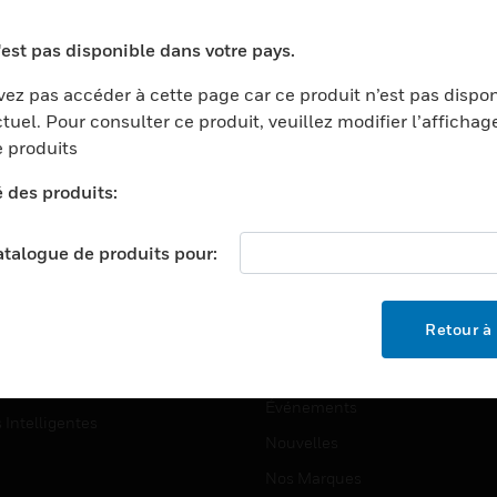
ports
Recherche De Partenaires
'est pas disponible dans votre pays.
ments Commerciaux
Formation
ez pas accéder à cette page car ce produit n’est pas dispo
centers
Assistance Technique
tuel. Pour consulter ce produit, veuillez modifier l’affichag
ation
Tutoriels De Sites Web
 produits
ernement Et Militaire
é des produits:
EMPLOIS
é
Emplois
ignement Supérieur
catalogue de produits pour:
Recherche D'emploi
llerie/Restauration
trie Et Fabrication
SOCIÉTÉ
Retour à 
ce Et Corrections
À Propos
e Au Détail
Événements
s Intelligentes
Nouvelles
Nos Marques