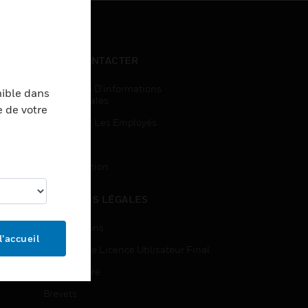
NOUS CONTACTER
Demandes D’informations
nible dans
Commerciales
e de votre
Accès Pour Les Employés
Inscription
Désinscription
MENTIONS LÉGALES
Certifications
l’accueil
Contrats De Licence Utilisateur Final
Source Libre
Brevets