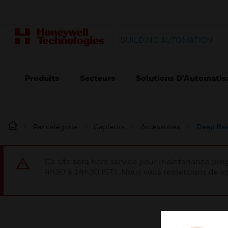
BUILDING AUTOMATION
Produits
Secteurs
Solutions D’Automatis
Par catégorie
Capteurs
Accessoires
Deep Ba
Ce site sera hors service pour maintenance p
4h30 à 14h30 IST). Nous vous remercions de vo