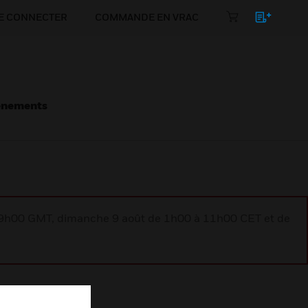
E CONNECTER
COMMANDE EN VRAC
énements
à 9h00 GMT, dimanche 9 août de 1h00 à 11h00 CET et de