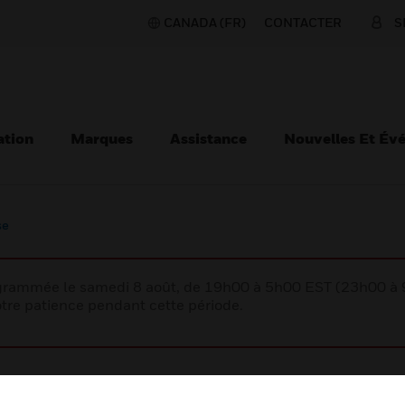
CANADA (FR)
CONTACTER
S
ation
Marques
Assistance
Nouvelles Et Év
se
rogrammée le samedi 8 août, de 19h00 à 5h00 EST (23h00 
tre patience pendant cette période.