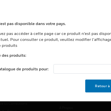
TEURS
ASSISTANCE
'est pas disponible dans votre pays.
ports
Recherche De Partenaires
ez pas accéder à cette page car ce produit n’est pas dispo
tuel. Pour consulter ce produit, veuillez modifier l’affichag
ments Commerciaux
Formation
 produits
centers
Assistance Technique
é des produits:
ation
Tutoriels De Sites Web
ernement Et Militaire
EMPLOIS
catalogue de produits pour:
é
Emplois
ignement Supérieur
Recherche D'emploi
Retour à 
llerie/Restauration
trie Et Fabrication
SOCIÉTÉ
ce Et Corrections
À Propos