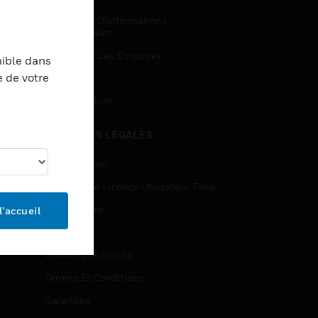
Demandes D’informations
Commerciales
Accès Pour Les Employés
nible dans
e de votre
Inscription
Désinscription
MENTIONS LÉGALES
Certifications
Contrats De Licence Utilisateur Final
Source Libre
l’accueil
Brevets
Qualité Et Sécurité
Termes Et Conditions
Garanties