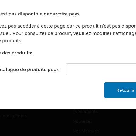
ports
Recherche De Partenaires
'est pas disponible dans votre pays.
ments Commerciaux
Formation
ez pas accéder à cette page car ce produit n’est pas dispo
centers
Assistance Technique
tuel. Pour consulter ce produit, veuillez modifier l’affichag
ation
Tutoriels De Sites Web
 produits
ernement Et Militaire
é des produits:
EMPLOIS
é
Emplois
ignement Supérieur
catalogue de produits pour:
Recherche D'emploi
llerie/Restauration
trie Et Fabrication
SOCIÉTÉ
Retour à 
ce Et Corrections
À Propos
e Au Détail
Événements
s Intelligentes
Nouvelles
Nos Marques