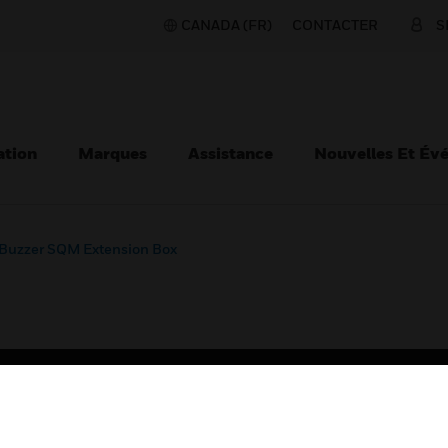
CANADA (FR)
CONTACTER
S
ation
Marques
Assistance
Nouvelles Et Év
 Buzzer SQM Extension Box
TEURS
ASSISTANCE