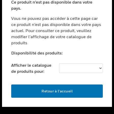
Ce produit n'est pas disponible dans votre
toggle view
pays.
ASSISTANCE
Vous ne pouvez pas accéder à cette page car
toggle view
ce produit n’est pas disponible dans votre pays
EMPLOIS
actuel. Pour consulter ce produit, veuillez
toggle view
modifier l’affichage de votre catalogue de
SOCIÉTÉ
produits
toggle view
NOUS CONTACTER
Disponibilité des produits:
toggle view
Afficher le catalogue
MENTIONS LÉGALES
de produits pour:
toggle view
SUIVEZ-NOUS
Retour à l’accueil