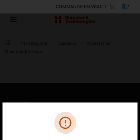
COMMANDE EN VRAC
Par catégorie
Capteurs
Accessoires
Downloader Head
PRODUITS
toggle view
SOLUTIONS
toggle view
SECTEURS