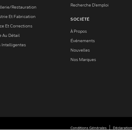
Recherche D'emploi
llerie/Restauration
trie Et Fabrication
SOCIÉTÉ
ce Et Corrections
À Propos
e Au Détail
Événements
s Intelligentes
Nouvelles
Nos Marques
Conditions Générales
Déclaration