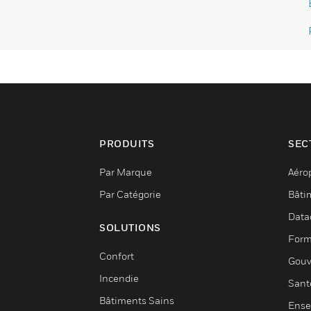
PRODUITS
SEC
Par Marque
Aéro
Par Catégorie
Bâti
Data
SOLUTIONS
Form
Confort
Gouv
Incendie
Sant
Bâtiments Sains
Ense