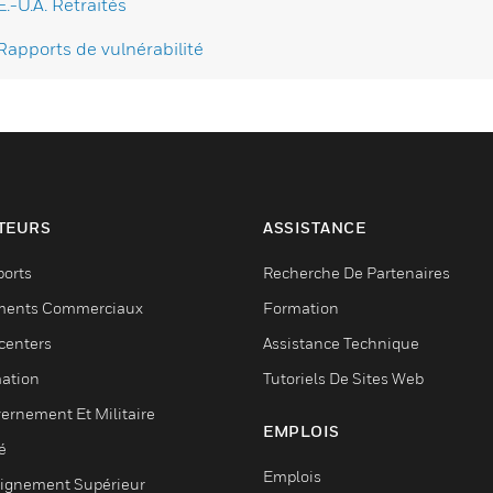
É.-U.A. Retraités
Rapports de vulnérabilité
TEURS
ASSISTANCE
ports
Recherche De Partenaires
ments Commerciaux
Formation
centers
Assistance Technique
ation
Tutoriels De Sites Web
ernement Et Militaire
EMPLOIS
é
Emplois
ignement Supérieur