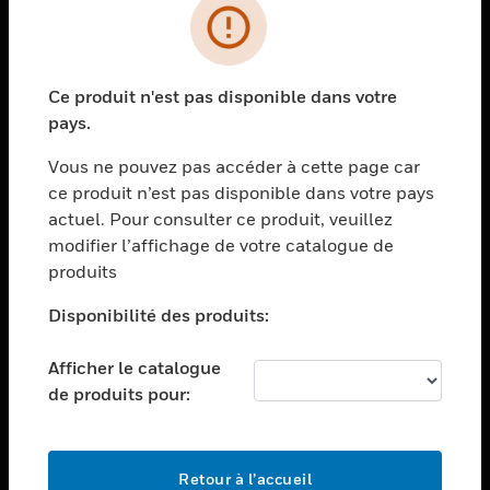
PRODUITS
toggle view
Ce produit n'est pas disponible dans votre
SOLUTIONS
pays.
toggle view
SECTEURS
Vous ne pouvez pas accéder à cette page car
ce produit n’est pas disponible dans votre pays
toggle view
actuel. Pour consulter ce produit, veuillez
ASSISTANCE
modifier l’affichage de votre catalogue de
toggle view
produits
EMPLOIS
Disponibilité des produits:
toggle view
SOCIÉTÉ
Afficher le catalogue
toggle view
de produits pour:
NOUS CONTACTER
toggle view
MENTIONS LÉGALES
Retour à l’accueil