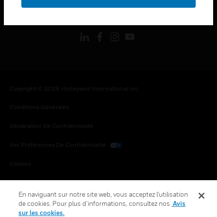
toggle view
SUIVEZ-NOUS
Copyright © 2026 Honeywell International Inc.
Conditions Générales
Déclaration De Confidentialité
Vos Préférences De Confidentialité
Cookies
Désabonnement Global
En naviguant sur notre site web, vous acceptez l'utilisation
de cookies. Pour plus d’informations, consultez nos
Avis
sur les cookies.