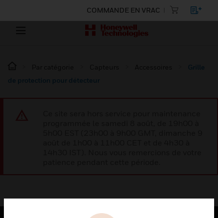
COMMANDE EN VRAC
Par catégorie
Capteurs
Accessoires
Grille
de protection pour détecteur
Ce site sera hors service pour maintenance
programmée le samedi 8 août, de 19h00 à
5h00 EST (23h00 à 9h00 GMT, dimanche 9
août de 1h00 à 11h00 CET et de 4h30 à
14h30 IST). Nous vous remercions de votre
patience pendant cette période.