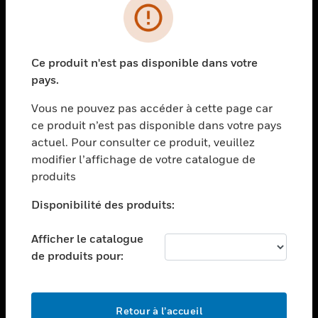
PRODUITS
toggle view
Ce produit n'est pas disponible dans votre
SOLUTIONS
pays.
toggle view
SECTEURS
Vous ne pouvez pas accéder à cette page car
ce produit n’est pas disponible dans votre pays
toggle view
actuel. Pour consulter ce produit, veuillez
ASSISTANCE
modifier l’affichage de votre catalogue de
toggle view
produits
EMPLOIS
Disponibilité des produits:
toggle view
SOCIÉTÉ
Afficher le catalogue
toggle view
de produits pour:
NOUS CONTACTER
toggle view
MENTIONS LÉGALES
Retour à l’accueil