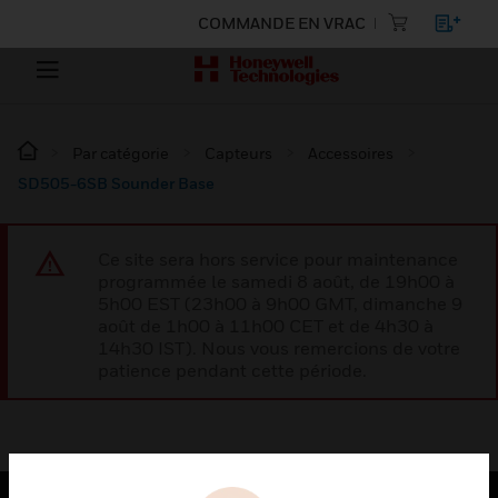
COMMANDE EN VRAC
Par catégorie
Capteurs
Accessoires
SD505-6SB Sounder Base
Ce site sera hors service pour maintenance
programmée le samedi 8 août, de 19h00 à
5h00 EST (23h00 à 9h00 GMT, dimanche 9
août de 1h00 à 11h00 CET et de 4h30 à
14h30 IST). Nous vous remercions de votre
patience pendant cette période.