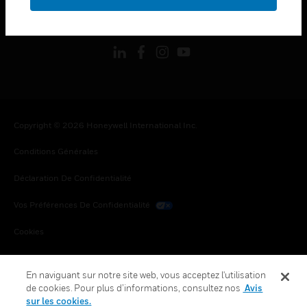
toggle view
SUIVEZ-NOUS
Copyright © 2026 Honeywell International Inc.
Conditions Générales
Déclaration De Confidentialité
Vos Préférences De Confidentialité
Cookies
Désabonnement Global
En naviguant sur notre site web, vous acceptez l'utilisation
de cookies. Pour plus d’informations, consultez nos
Avis
sur les cookies.