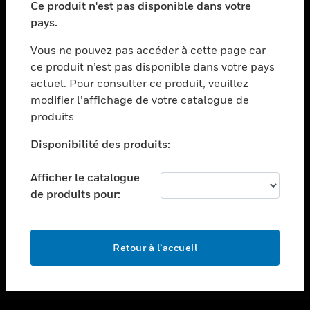
Ce produit n'est pas disponible dans votre
toggle view
pays.
ASSISTANCE
Vous ne pouvez pas accéder à cette page car
toggle view
ce produit n’est pas disponible dans votre pays
EMPLOIS
actuel. Pour consulter ce produit, veuillez
toggle view
modifier l’affichage de votre catalogue de
SOCIÉTÉ
produits
toggle view
NOUS CONTACTER
Disponibilité des produits:
toggle view
Afficher le catalogue
MENTIONS LÉGALES
de produits pour:
toggle view
SUIVEZ-NOUS
Retour à l’accueil