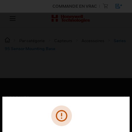
COMMANDE EN VRAC
Par catégorie
Capteurs
Accessoires
Series
95 Sensor Mounting Base
PRODUITS
toggle view
SOLUTIONS
toggle view
SECTEURS