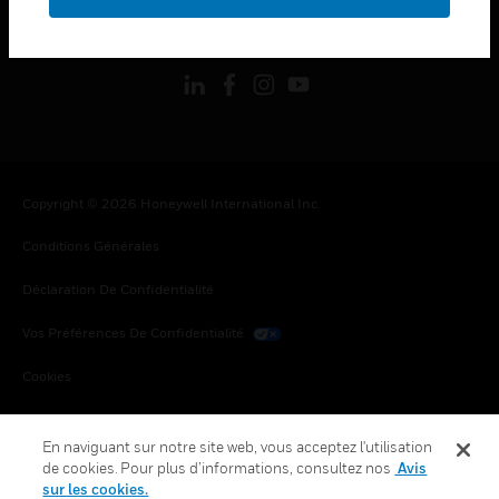
toggle view
SUIVEZ-NOUS
Copyright © 2026 Honeywell International Inc.
Conditions Générales
Déclaration De Confidentialité
Vos Préférences De Confidentialité
Cookies
Désabonnement Global
En naviguant sur notre site web, vous acceptez l'utilisation
de cookies. Pour plus d’informations, consultez nos
Avis
sur les cookies.