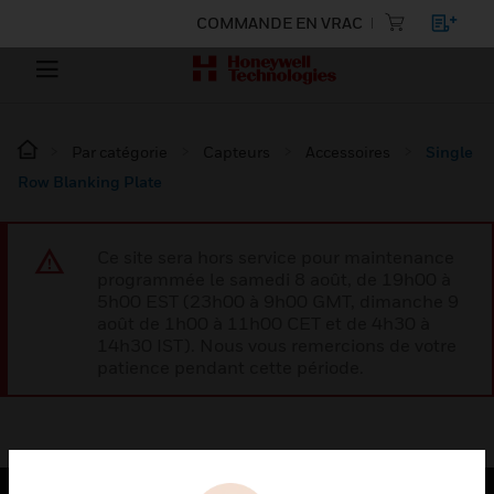
COMMANDE EN VRAC
Par catégorie
Capteurs
Accessoires
Single
Row Blanking Plate
Ce site sera hors service pour maintenance
programmée le samedi 8 août, de 19h00 à
5h00 EST (23h00 à 9h00 GMT, dimanche 9
août de 1h00 à 11h00 CET et de 4h30 à
14h30 IST). Nous vous remercions de votre
patience pendant cette période.