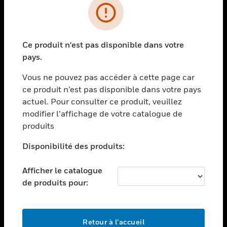
PRODUITS
toggle view
Ce produit n'est pas disponible dans votre
SOLUTIONS
pays.
toggle view
SECTEURS
Vous ne pouvez pas accéder à cette page car
ce produit n’est pas disponible dans votre pays
toggle view
actuel. Pour consulter ce produit, veuillez
ASSISTANCE
modifier l’affichage de votre catalogue de
toggle view
produits
EMPLOIS
Disponibilité des produits:
toggle view
SOCIÉTÉ
Afficher le catalogue
toggle view
de produits pour:
NOUS CONTACTER
toggle view
MENTIONS LÉGALES
Retour à l’accueil