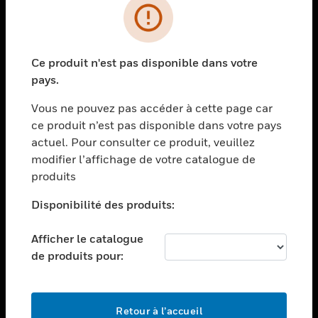
PRODUITS
toggle view
Ce produit n'est pas disponible dans votre
SOLUTIONS
pays.
toggle view
SECTEURS
Vous ne pouvez pas accéder à cette page car
ce produit n’est pas disponible dans votre pays
toggle view
actuel. Pour consulter ce produit, veuillez
ASSISTANCE
modifier l’affichage de votre catalogue de
toggle view
produits
EMPLOIS
Disponibilité des produits:
toggle view
SOCIÉTÉ
Afficher le catalogue
toggle view
de produits pour:
NOUS CONTACTER
toggle view
MENTIONS LÉGALES
Retour à l’accueil