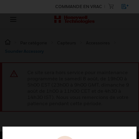
COMMANDE EN VRAC
Par catégorie
Capteurs
Accessoires
Sounder Accessory
Ce site sera hors service pour maintenance
programmée le samedi 8 août, de 19h00 à
5h00 EST (23h00 à 9h00 GMT, dimanche 9
août de 1h00 à 11h00 CET et de 4h30 à
14h30 IST). Nous vous remercions de votre
patience pendant cette période.