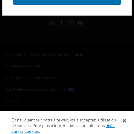
toggle view
SUIVEZ-NOUS
Copyright © 2026 Honeywell International Inc.
Conditions Générales
Déclaration De Confidentialité
Vos Préférences De Confidentialité
Cookies
Désabonnement Global
En naviguant sur notre site web, vous acceptez l'utilisation
de cookies. Pour plus d’informations, consultez nos
Avis
sur les cookies.