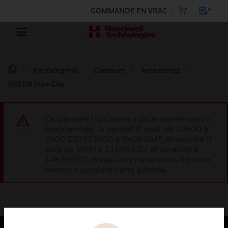
COMMANDE EN VRAC
Par catégorie
Capteurs
Accessoires
VESDA Pipe Clip
Ce site sera hors service pour maintenance
programmée le samedi 8 août, de 19h00 à
5h00 EST (23h00 à 9h00 GMT, dimanche 9
août de 1h00 à 11h00 CET et de 4h30 à
14h30 IST). Nous vous remercions de votre
patience pendant cette période.