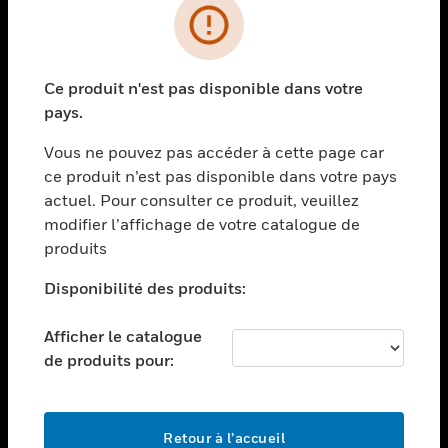
PRODUITS
toggle view
Ce produit n'est pas disponible dans votre
SOLUTIONS
pays.
toggle view
SECTEURS
Vous ne pouvez pas accéder à cette page car
ce produit n’est pas disponible dans votre pays
toggle view
actuel. Pour consulter ce produit, veuillez
ASSISTANCE
modifier l’affichage de votre catalogue de
toggle view
produits
EMPLOIS
Disponibilité des produits:
toggle view
SOCIÉTÉ
Afficher le catalogue
toggle view
de produits pour:
NOUS CONTACTER
toggle view
MENTIONS LÉGALES
Retour à l’accueil