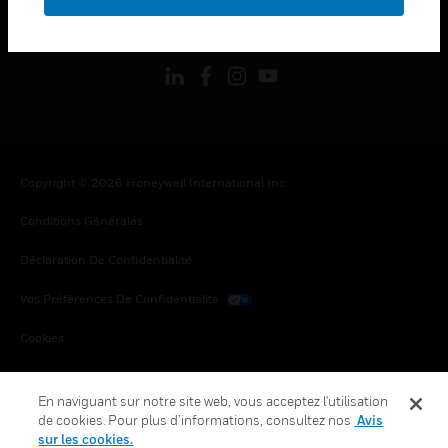
toggle view
SUIVEZ-NOUS
Copyright © 2026 Honeywell International Inc.
Conditions Générales
Déclaration De Confidentialité
Vos Préférences De Confidentialité
Cookies
Désabonnement Global
En naviguant sur notre site web, vous acceptez l'utilisation
de cookies. Pour plus d’informations, consultez nos
Avis
sur les cookies.