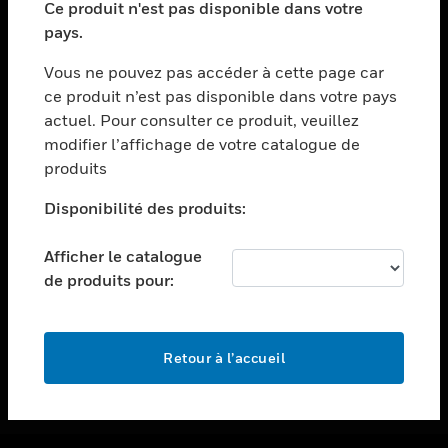
Ce produit n'est pas disponible dans votre
toggle view
pays.
ASSISTANCE
Vous ne pouvez pas accéder à cette page car
toggle view
ce produit n’est pas disponible dans votre pays
EMPLOIS
actuel. Pour consulter ce produit, veuillez
toggle view
modifier l’affichage de votre catalogue de
SOCIÉTÉ
produits
toggle view
NOUS CONTACTER
Disponibilité des produits:
toggle view
Afficher le catalogue
MENTIONS LÉGALES
de produits pour:
toggle view
SUIVEZ-NOUS
Retour à l’accueil