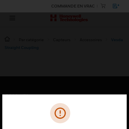
COMMANDE EN VRAC
Par catégorie
Capteurs
Accessoires
Vesda
Straight Coupling
PRODUITS
toggle view
SOLUTIONS
toggle view
SECTEURS