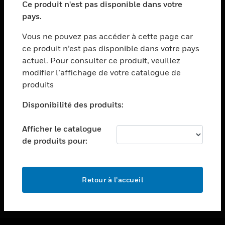
Ce produit n'est pas disponible dans votre
toggle view
pays.
ASSISTANCE
Vous ne pouvez pas accéder à cette page car
toggle view
ce produit n’est pas disponible dans votre pays
EMPLOIS
actuel. Pour consulter ce produit, veuillez
toggle view
modifier l’affichage de votre catalogue de
SOCIÉTÉ
produits
toggle view
NOUS CONTACTER
Disponibilité des produits:
toggle view
Afficher le catalogue
MENTIONS LÉGALES
de produits pour:
toggle view
SUIVEZ-NOUS
Retour à l’accueil