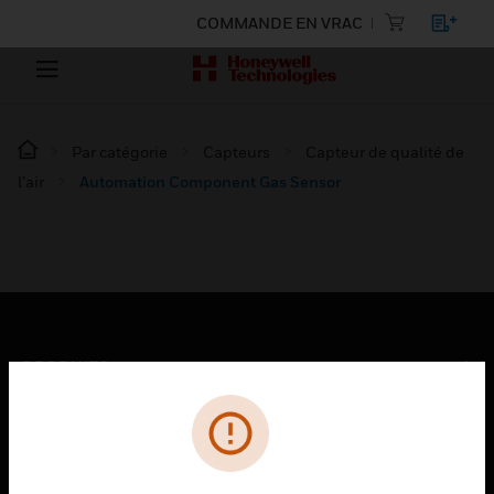
COMMANDE EN VRAC
Par catégorie
Capteurs
Capteur de qualité de
l’air
Automation Component Gas Sensor
PRODUITS
toggle view
SOLUTIONS
toggle view
SECTEURS