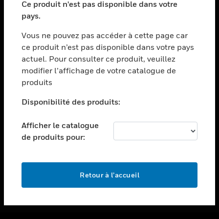
Ce produit n'est pas disponible dans votre
toggle view
pays.
ASSISTANCE
Vous ne pouvez pas accéder à cette page car
toggle view
ce produit n’est pas disponible dans votre pays
EMPLOIS
actuel. Pour consulter ce produit, veuillez
toggle view
modifier l’affichage de votre catalogue de
SOCIÉTÉ
produits
toggle view
NOUS CONTACTER
Disponibilité des produits:
toggle view
Afficher le catalogue
MENTIONS LÉGALES
de produits pour:
toggle view
SUIVEZ-NOUS
Retour à l’accueil