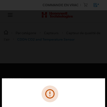
COMMANDE EN VRAC
Par catégorie
Capteurs
Capteur de qualité de
l’air
CDD4 CO2 and Temperature Sensor
PRODUITS
toggle view
SOLUTIONS
toggle view
SECTEURS