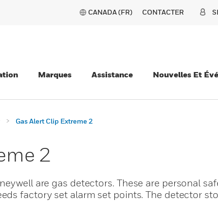
CANADA (FR)
CONTACTER
S
ation
Marques
Assistance
Nouvelles Et Év
Gas Alert Clip Extreme 2
reme 2
neywell are gas detectors. These are personal saf
ds factory set alarm set points. The detector st