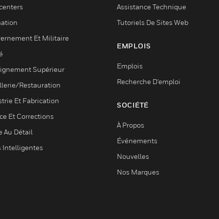
centers
Assistance Technique
ation
Tutoriels De Sites Web
ernement Et Militaire
EMPLOIS
é
Emplois
ignement Supérieur
Recherche D'emploi
llerie/Restauration
trie Et Fabrication
SOCIÉTÉ
ce Et Corrections
À Propos
e Au Détail
Événements
s Intelligentes
Nouvelles
Nos Marques