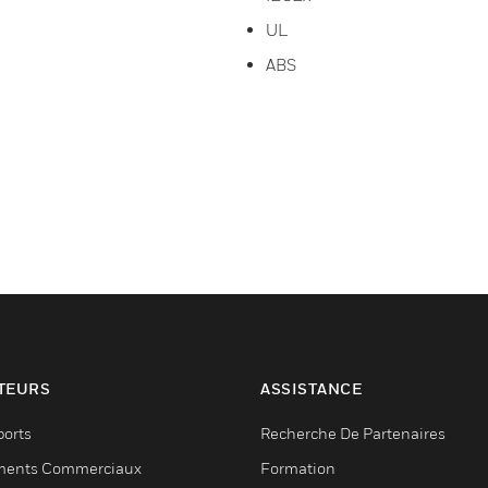
UL
ABS
TEURS
ASSISTANCE
ports
Recherche De Partenaires
ments Commerciaux
Formation