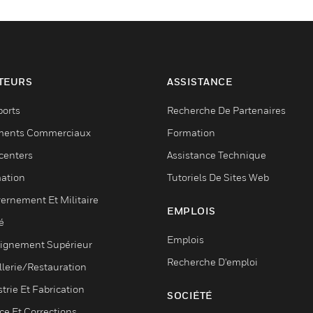
TEURS
ASSISTANCE
ports
Recherche De Partenaires
ments Commerciaux
Formation
centers
Assistance Technique
ation
Tutoriels De Sites Web
ernement Et Militaire
EMPLOIS
é
Emplois
ignement Supérieur
Recherche D'emploi
llerie/Restauration
trie Et Fabrication
SOCIÉTÉ
ce Et Corrections