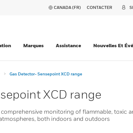
CANADA (FR)
CONTACTER
S
ation
Marques
Assistance
Nouvelles Et Év
Gas Detector- Sensepoint XCD range
nsepoint XCD range
 comprehensive monitoring of flammable, toxic 
e atmospheres, both indoors and outdoors