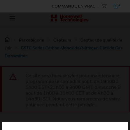
COMMANDE EN VRAC
Par catégorie
Capteurs
Capteur de qualité de
l’air
GSTC Series Carbon Monoxide/Nitrogen Dioxide Gas
Transmitter
Ce site sera hors service pour maintenance
programmée le samedi 8 août, de 19h00 à
5h00 EST (23h00 à 9h00 GMT, dimanche 9
août de 1h00 à 11h00 CET et de 4h30 à
14h30 IST). Nous vous remercions de votre
patience pendant cette période.