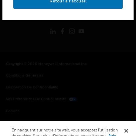
Retour à l’accueil
toggle view
SUIVEZ-NOUS
Copyright © 2026 Honeywell International Inc.
Conditions Générales
Déclaration De Confidentialité
Vos Préférences De Confidentialité
Cookies
Désabonnement Global
En naviguant sur notre site web, vous acceptez l'utilisation
de cookies. Pour plus d’informations, consultez nos
Avis