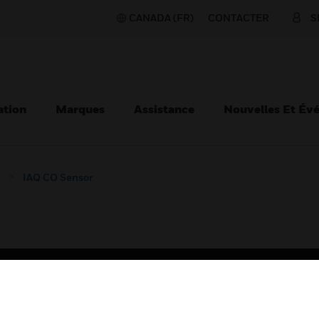
CANADA (FR)
CONTACTER
S
ation
Marques
Assistance
Nouvelles Et Év
IAQ CO Sensor
TEURS
ASSISTANCE