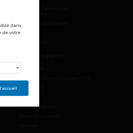
Demandes D’informations
Commerciales
Accès Pour Les Employés
nible dans
e de votre
Inscription
Désinscription
MENTIONS LÉGALES
Certifications
Contrats De Licence Utilisateur Final
Source Libre
l’accueil
Brevets
Qualité Et Sécurité
Termes Et Conditions
Garanties