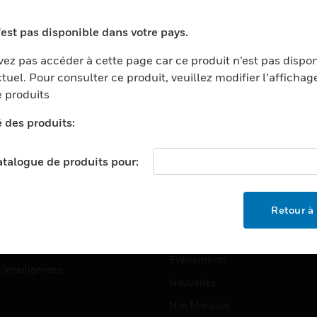
ports
Recherche De Partenaires
'est pas disponible dans votre pays.
ments Commerciaux
Formation
ez pas accéder à cette page car ce produit n’est pas dispo
centers
Assistance Technique
tuel. Pour consulter ce produit, veuillez modifier l’affichag
ation
Tutoriels De Sites Web
 produits
ernement Et Militaire
é des produits:
EMPLOIS
é
Emplois
ignement Supérieur
catalogue de produits pour:
Recherche D'emploi
llerie/Restauration
trie Et Fabrication
SOCIÉTÉ
Retour à 
ce Et Corrections
À Propos
e Au Détail
Événements
s Intelligentes
Nouvelles
Nos Marques