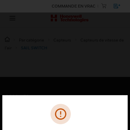
COMMANDE EN VRAC
Par catégorie
Capteurs
Capteurs de vitesse de
l’air
SAIL SWITCH
PRODUITS
toggle view
SOLUTIONS
toggle view
SECTEURS