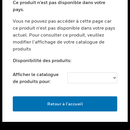
Ce produit n'est pas disponible dans votre
toggle view
pays.
ASSISTANCE
Vous ne pouvez pas accéder à cette page car
toggle view
ce produit n’est pas disponible dans votre pays
EMPLOIS
actuel. Pour consulter ce produit, veuillez
toggle view
modifier l’affichage de votre catalogue de
SOCIÉTÉ
produits
toggle view
NOUS CONTACTER
Disponibilité des produits:
toggle view
Afficher le catalogue
MENTIONS LÉGALES
de produits pour:
toggle view
SUIVEZ-NOUS
Retour à l’accueil