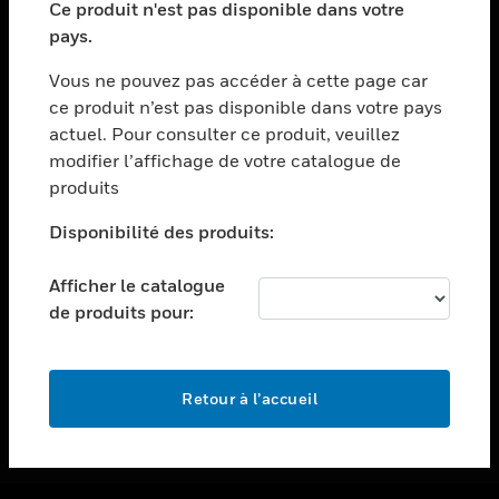
Ce produit n'est pas disponible dans votre
toggle view
pays.
ASSISTANCE
Vous ne pouvez pas accéder à cette page car
toggle view
ce produit n’est pas disponible dans votre pays
EMPLOIS
actuel. Pour consulter ce produit, veuillez
toggle view
modifier l’affichage de votre catalogue de
SOCIÉTÉ
produits
toggle view
NOUS CONTACTER
Disponibilité des produits:
toggle view
Afficher le catalogue
MENTIONS LÉGALES
de produits pour:
toggle view
SUIVEZ-NOUS
Retour à l’accueil