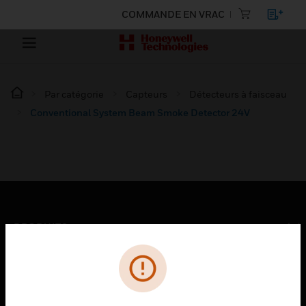
COMMANDE EN VRAC
Par catégorie
Capteurs
Détecteurs à faisceau
Conventional System Beam Smoke Detector 24V
PRODUITS
toggle view
SOLUTIONS
toggle view
SECTEURS