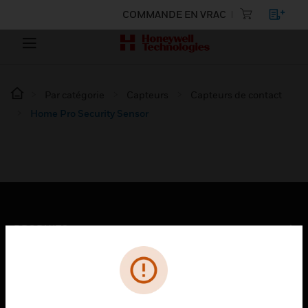
COMMANDE EN VRAC
Par catégorie
Capteurs
Capteurs de contact
Home Pro Security Sensor
PRODUITS
toggle view
SOLUTIONS
toggle view
SECTEURS