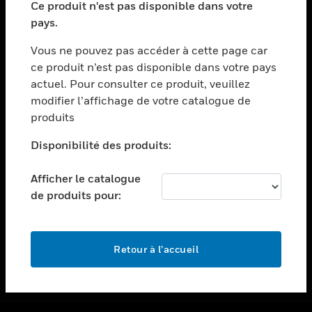
Ce produit n'est pas disponible dans votre
toggle view
pays.
ASSISTANCE
Vous ne pouvez pas accéder à cette page car
toggle view
ce produit n’est pas disponible dans votre pays
EMPLOIS
actuel. Pour consulter ce produit, veuillez
toggle view
modifier l’affichage de votre catalogue de
SOCIÉTÉ
produits
toggle view
NOUS CONTACTER
Disponibilité des produits:
toggle view
Afficher le catalogue
MENTIONS LÉGALES
de produits pour:
toggle view
SUIVEZ-NOUS
Retour à l’accueil