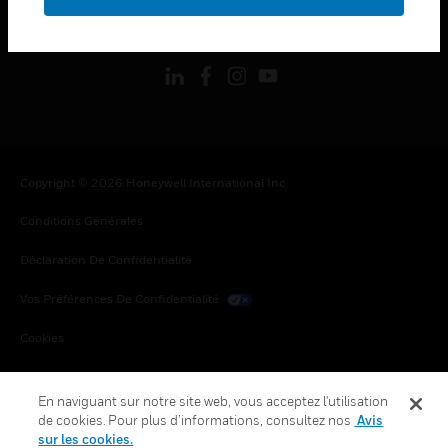
toggle view
SUIVEZ-NOUS
Copyright © 2026 Honeywell International Inc.
Conditions Générales
Déclaration De Confidentialité
Vos Préférences De Confidentialité
Cookies
Désabonnement Global
En naviguant sur notre site web, vous acceptez l'utilisation
de cookies. Pour plus d’informations, consultez nos
Avis
sur les cookies.