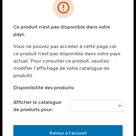
PRODUITS
toggle view
Ce produit n'est pas disponible dans votre
SOLUTIONS
pays.
toggle view
SECTEURS
Vous ne pouvez pas accéder à cette page car
ce produit n’est pas disponible dans votre pays
toggle view
actuel. Pour consulter ce produit, veuillez
ASSISTANCE
modifier l’affichage de votre catalogue de
toggle view
produits
EMPLOIS
Disponibilité des produits:
toggle view
SOCIÉTÉ
Afficher le catalogue
toggle view
de produits pour:
NOUS CONTACTER
toggle view
MENTIONS LÉGALES
Retour à l’accueil