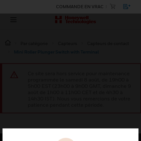
COMMANDE EN VRAC
Par catégorie
Capteurs
Capteurs de contact
Mini Roller Plunger Switch with Terminal
Ce site sera hors service pour maintenance
programmée le samedi 8 août, de 19h00 à
5h00 EST (23h00 à 9h00 GMT, dimanche 9
août de 1h00 à 11h00 CET et de 4h30 à
14h30 IST). Nous vous remercions de votre
patience pendant cette période.