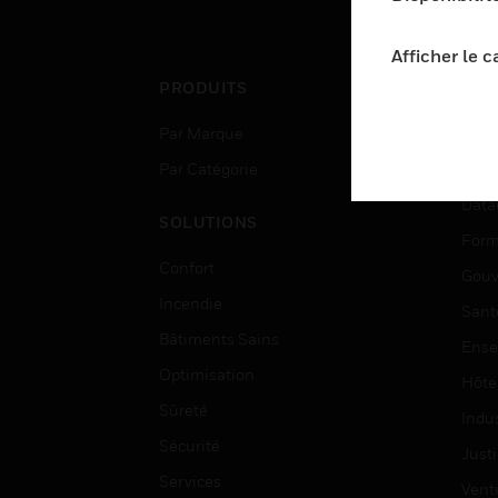
Afficher le 
PRODUITS
SEC
Par Marque
Aéro
Par Catégorie
Bâti
Data
SOLUTIONS
Form
Confort
Gouv
Incendie
Sant
Bâtiments Sains
Ense
Optimisation
Hôte
Sûreté
Indus
Sécurité
Justi
Services
Vent