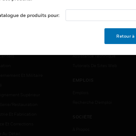
catalogue de produits pour:
TEURS
ASSISTANCE
Retour à 
ports
Recherche De Partenaires
ments Commerciaux
Formation
centers
Assistance Technique
ation
Tutoriels De Sites Web
ernement Et Militaire
EMPLOIS
é
Emplois
ignement Supérieur
Recherche D'emploi
llerie/Restauration
trie Et Fabrication
SOCIÉTÉ
ce Et Corrections
À Propos
e Au Détail