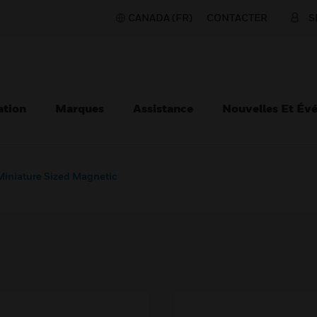
CANADA (FR)
CONTACTER
S
ation
Marques
Assistance
Nouvelles Et Év
Miniature Sized Magnetic