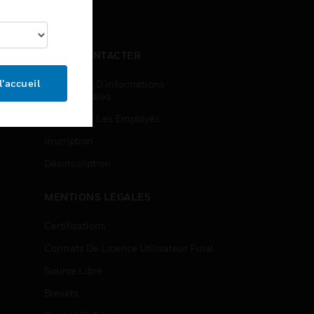
NOUS CONTACTER
l’accueil
Demandes D’informations
Commerciales
Accès Pour Les Employés
Inscription
Désinscription
MENTIONS LÉGALES
Certifications
Contrats De Licence Utilisateur Final
Source Libre
Brevets