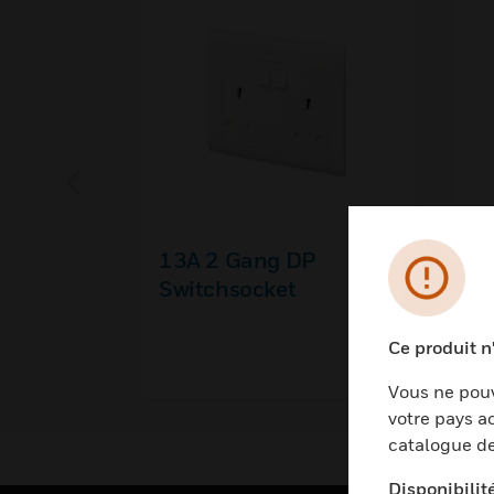
13A 2 Gang DP
K
Switchsocket
Ce produit n
Vous ne pouv
votre pays ac
catalogue de
Disponibilit