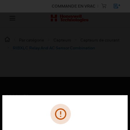
COMMANDE EN VRAC
Par catégorie
Capteurs
Capteurs de courant
RIBXLC Relay And AC Sensor Combination
PRODUITS
toggle view
SOLUTIONS
toggle view
SECTEURS