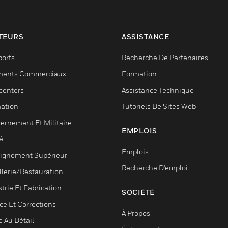
TEURS
ASSISTANCE
ports
Recherche De Partenaires
ments Commerciaux
Formation
centers
Assistance Technique
ation
Tutoriels De Sites Web
ernement Et Militaire
EMPLOIS
é
Emplois
ignement Supérieur
Recherche D'emploi
llerie/Restauration
trie Et Fabrication
SOCIÉTÉ
ce Et Corrections
À Propos
e Au Détail