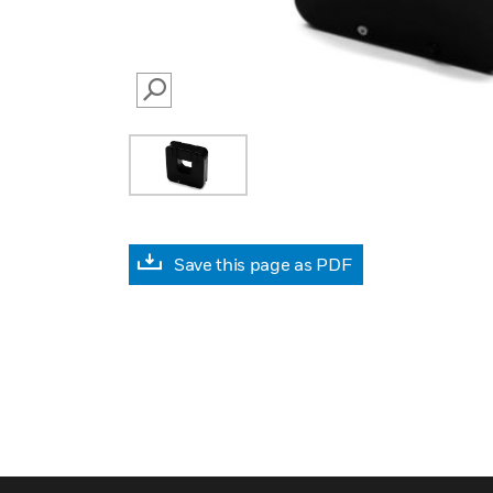
SEARCH
Save this page as PDF