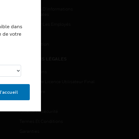
Demandes D’informations
Commerciales
Accès Pour Les Employés
nible dans
e de votre
Inscription
Désinscription
MENTIONS LÉGALES
Certifications
Contrats De Licence Utilisateur Final
Source Libre
l’accueil
Brevets
Qualité Et Sécurité
Termes Et Conditions
Garanties