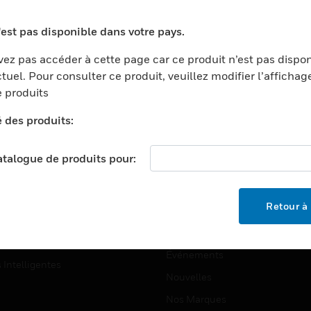
ports
Recherche De Partenaires
'est pas disponible dans votre pays.
ments Commerciaux
Formation
ez pas accéder à cette page car ce produit n’est pas dispo
centers
Assistance Technique
tuel. Pour consulter ce produit, veuillez modifier l’affichag
ation
Tutoriels De Sites Web
 produits
ernement Et Militaire
é des produits:
EMPLOIS
é
Emplois
ignement Supérieur
catalogue de produits pour:
Recherche D'emploi
llerie/Restauration
trie Et Fabrication
SOCIÉTÉ
Retour à 
ce Et Corrections
À Propos
e Au Détail
Événements
s Intelligentes
Nouvelles
Nos Marques