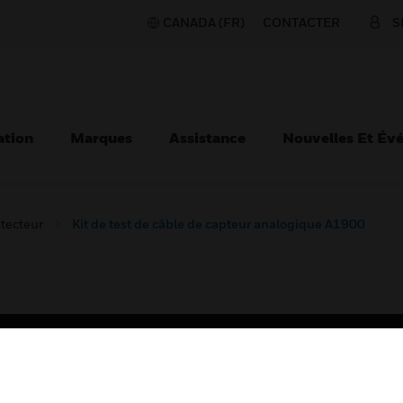
CANADA (FR)
CONTACTER
S
ation
Marques
Assistance
Nouvelles Et Év
tecteur
Kit de test de câble de capteur analogique A1900
TEURS
ASSISTANCE