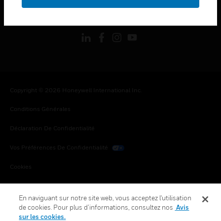
toggle view
SUIVEZ-NOUS
Copyright © 2026 Honeywell International Inc.
Conditions Générales
Déclaration De Confidentialité
Vos Préférences De Confidentialité
Cookies
Désabonnement Global
En naviguant sur notre site web, vous acceptez l'utilisation
de cookies. Pour plus d’informations, consultez nos
Avis
sur les cookies.