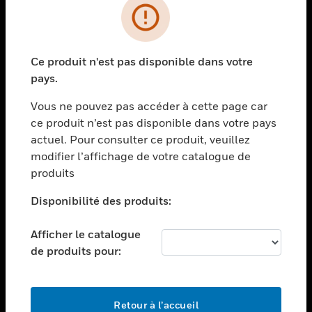
PRODUITS
toggle view
Ce produit n'est pas disponible dans votre
SOLUTIONS
pays.
toggle view
SECTEURS
Vous ne pouvez pas accéder à cette page car
ce produit n’est pas disponible dans votre pays
toggle view
actuel. Pour consulter ce produit, veuillez
ASSISTANCE
modifier l’affichage de votre catalogue de
toggle view
produits
EMPLOIS
Disponibilité des produits:
toggle view
SOCIÉTÉ
Afficher le catalogue
toggle view
de produits pour:
NOUS CONTACTER
toggle view
MENTIONS LÉGALES
Retour à l’accueil