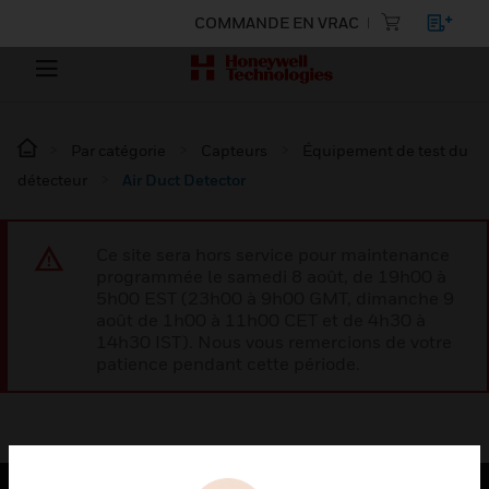
COMMANDE EN VRAC
Par catégorie
Capteurs
Équipement de test du
détecteur
Air Duct Detector
Ce site sera hors service pour maintenance
programmée le samedi 8 août, de 19h00 à
5h00 EST (23h00 à 9h00 GMT, dimanche 9
août de 1h00 à 11h00 CET et de 4h30 à
14h30 IST). Nous vous remercions de votre
patience pendant cette période.