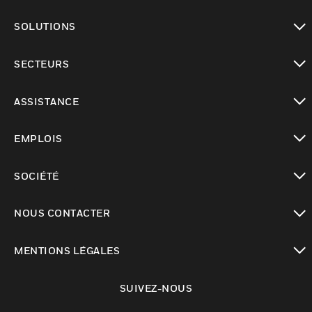
toggle view
SOLUTIONS
toggle view
SECTEURS
toggle view
ASSISTANCE
toggle view
EMPLOIS
toggle view
SOCIÉTÉ
toggle view
NOUS CONTACTER
toggle view
MENTIONS LÉGALES
toggle view
SUIVEZ-NOUS