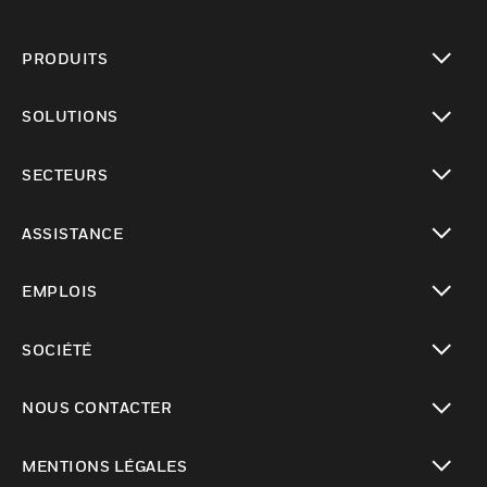
PRODUITS
toggle view
SOLUTIONS
toggle view
SECTEURS
toggle view
ASSISTANCE
toggle view
EMPLOIS
toggle view
SOCIÉTÉ
toggle view
NOUS CONTACTER
toggle view
MENTIONS LÉGALES