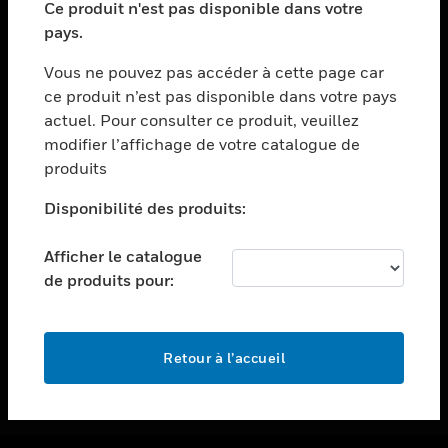
Ce produit n'est pas disponible dans votre
toggle view
pays.
ASSISTANCE
Vous ne pouvez pas accéder à cette page car
toggle view
ce produit n’est pas disponible dans votre pays
EMPLOIS
actuel. Pour consulter ce produit, veuillez
toggle view
modifier l’affichage de votre catalogue de
SOCIÉTÉ
produits
toggle view
NOUS CONTACTER
Disponibilité des produits:
toggle view
Afficher le catalogue
MENTIONS LÉGALES
de produits pour:
toggle view
SUIVEZ-NOUS
Retour à l’accueil