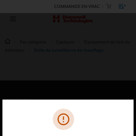
COMMANDE EN VRAC
Par catégorie
Capteurs
Équipement de test du
détecteur
Boîte de surveillance de chauffage
PRODUITS
toggle view
SOLUTIONS
toggle view
SECTEURS