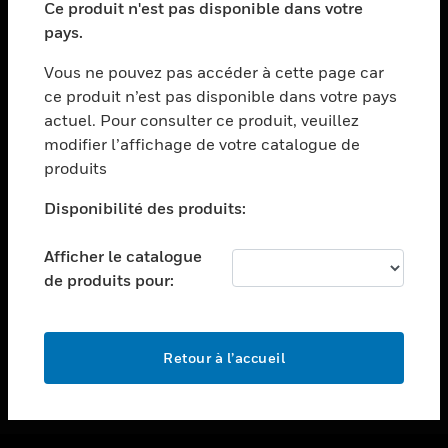
Ce produit n'est pas disponible dans votre
toggle view
pays.
ASSISTANCE
Vous ne pouvez pas accéder à cette page car
toggle view
ce produit n’est pas disponible dans votre pays
EMPLOIS
actuel. Pour consulter ce produit, veuillez
toggle view
modifier l’affichage de votre catalogue de
SOCIÉTÉ
produits
toggle view
NOUS CONTACTER
Disponibilité des produits:
toggle view
Afficher le catalogue
MENTIONS LÉGALES
de produits pour:
toggle view
SUIVEZ-NOUS
Retour à l’accueil