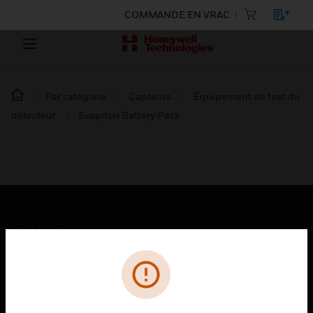
COMMANDE EN VRAC
Par catégorie
Capteurs
Équipement de test du
détecteur
Scoprion Battery Pack
PRODUITS
toggle view
SOLUTIONS
toggle view
SECTEURS