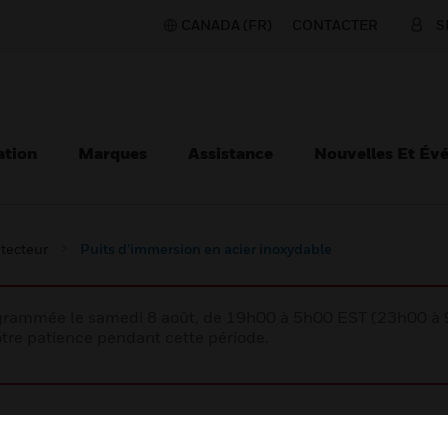
CANADA (FR)
CONTACTER
S
ation
Marques
Assistance
Nouvelles Et Év
tecteur
Puits d’immersion en acier inoxydable
rogrammée le samedi 8 août, de 19h00 à 5h00 EST (23h00 
tre patience pendant cette période.