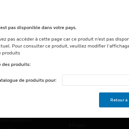
TEURS
ASSISTANCE
'est pas disponible dans votre pays.
ports
Recherche De Partenaires
ez pas accéder à cette page car ce produit n’est pas dispo
tuel. Pour consulter ce produit, veuillez modifier l’affichag
ments Commerciaux
Formation
 produits
centers
Assistance Technique
é des produits:
ation
Tutoriels De Sites Web
ernement Et Militaire
EMPLOIS
catalogue de produits pour:
é
Emplois
ignement Supérieur
Recherche D'emploi
Retour à 
llerie/Restauration
trie Et Fabrication
SOCIÉTÉ
ce Et Corrections
À Propos