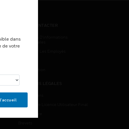
NOUS CONTACTER
Demandes D’informations
nible dans
Commerciales
e de votre
Accès Pour Les Employés
Inscription
Désinscription
MENTIONS LÉGALES
Certifications
l’accueil
Contrats De Licence Utilisateur Final
Source Libre
Brevets