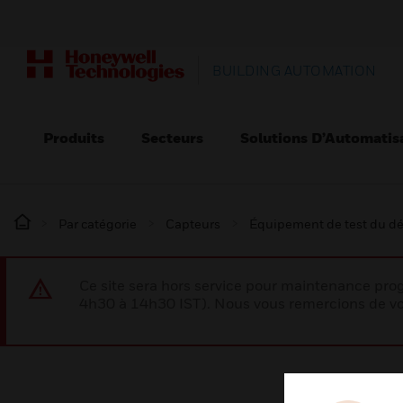
BUILDING AUTOMATION
Produits
Secteurs
Solutions D’Automatis
Par catégorie
Capteurs
Équipement de test du dé
Ce site sera hors service pour maintenance p
4h30 à 14h30 IST). Nous vous remercions de vo