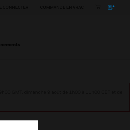
E CONNECTER
COMMANDE EN VRAC
énements
à 9h00 GMT, dimanche 9 août de 1h00 à 11h00 CET et de