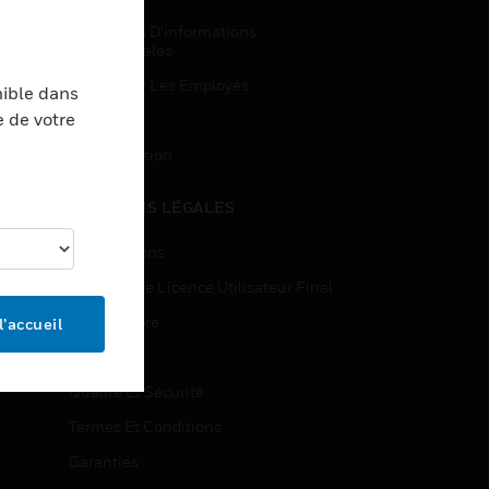
Demandes D’informations
Commerciales
Accès Pour Les Employés
nible dans
e de votre
Inscription
Désinscription
MENTIONS LÉGALES
Certifications
Contrats De Licence Utilisateur Final
Source Libre
l’accueil
Brevets
Qualité Et Sécurité
Termes Et Conditions
Garanties