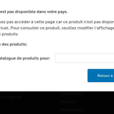
ports
Recherche De Partenaires
'est pas disponible dans votre pays.
ments Commerciaux
Formation
ez pas accéder à cette page car ce produit n’est pas dispo
centers
Assistance Technique
tuel. Pour consulter ce produit, veuillez modifier l’affichag
ation
Tutoriels De Sites Web
 produits
ernement Et Militaire
é des produits:
EMPLOIS
é
Emplois
ignement Supérieur
catalogue de produits pour:
Recherche D'emploi
llerie/Restauration
trie Et Fabrication
SOCIÉTÉ
Retour à 
ce Et Corrections
À Propos
e Au Détail
Événements
s Intelligentes
Nouvelles
Nos Marques