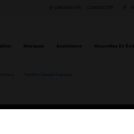
CANADA (FR)
CONTACTER
S
ation
Marques
Assistance
Nouvelles Et Év
tecteur
Testifire Smoke Capsule
TEURS
ASSISTANCE