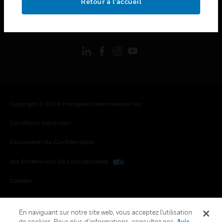
Retour à l’accueil
toggle view
SUIVEZ-NOUS
Copyright © 2026 Honeywell International Inc.
Conditions Générales
Déclaration De Confidentialité
Vos Préférences De Confidentialité
Cookies
Désabonnement Global
En naviguant sur notre site web, vous acceptez l'utilisation
de cookies. Pour plus d’informations, consultez nos
Avis