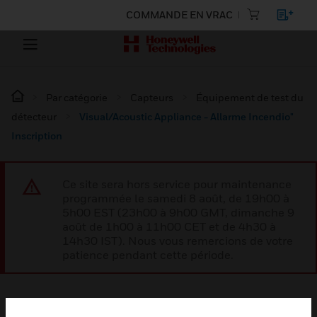
COMMANDE EN VRAC
Par catégorie
Capteurs
Équipement de test du
détecteur
Visual/Acoustic Appliance - Allarme Incendio"
Inscription
Ce site sera hors service pour maintenance
programmée le samedi 8 août, de 19h00 à
5h00 EST (23h00 à 9h00 GMT, dimanche 9
août de 1h00 à 11h00 CET et de 4h30 à
14h30 IST). Nous vous remercions de votre
patience pendant cette période.