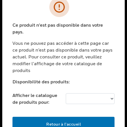
PRODUITS
toggle view
Ce produit n'est pas disponible dans votre
SOLUTIONS
pays.
toggle view
SECTEURS
Vous ne pouvez pas accéder à cette page car
ce produit n’est pas disponible dans votre pays
toggle view
actuel. Pour consulter ce produit, veuillez
ASSISTANCE
modifier l’affichage de votre catalogue de
toggle view
produits
EMPLOIS
Disponibilité des produits:
toggle view
SOCIÉTÉ
Afficher le catalogue
toggle view
de produits pour:
NOUS CONTACTER
toggle view
MENTIONS LÉGALES
Retour à l’accueil