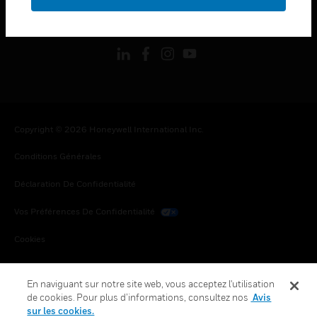
toggle view
SUIVEZ-NOUS
Copyright © 2026 Honeywell International Inc.
Conditions Générales
Déclaration De Confidentialité
Vos Préférences De Confidentialité
Cookies
Désabonnement Global
En naviguant sur notre site web, vous acceptez l'utilisation
de cookies. Pour plus d’informations, consultez nos
Avis
sur les cookies.