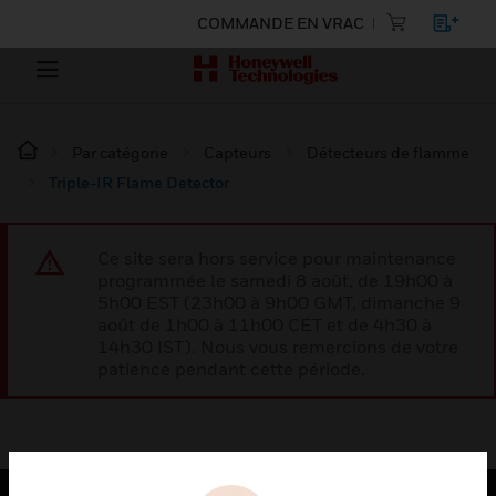
COMMANDE EN VRAC
Par catégorie
Capteurs
Détecteurs de flamme
Triple-IR Flame Detector
Ce site sera hors service pour maintenance
programmée le samedi 8 août, de 19h00 à
5h00 EST (23h00 à 9h00 GMT, dimanche 9
août de 1h00 à 11h00 CET et de 4h30 à
14h30 IST). Nous vous remercions de votre
patience pendant cette période.