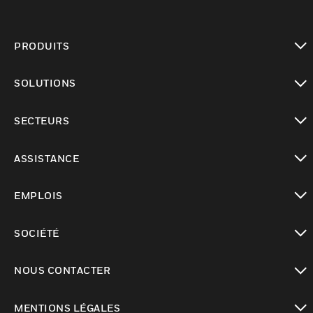
PRODUITS
toggle view
SOLUTIONS
toggle view
SECTEURS
toggle view
ASSISTANCE
toggle view
EMPLOIS
toggle view
SOCIÉTÉ
toggle view
NOUS CONTACTER
toggle view
MENTIONS LÉGALES