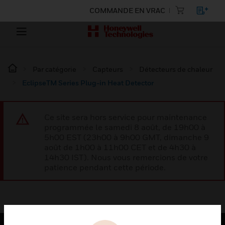
COMMANDE EN VRAC
Par catégorie
Capteurs
Détecteurs de chaleur
EclipseTM Series Plug-in Heat Detector
Ce site sera hors service pour maintenance
programmée le samedi 8 août, de 19h00 à
5h00 EST (23h00 à 9h00 GMT, dimanche 9
août de 1h00 à 11h00 CET et de 4h30 à
14h30 IST). Nous vous remercions de votre
patience pendant cette période.