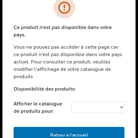
PRODUITS
toggle view
Ce produit n'est pas disponible dans votre
SOLUTIONS
pays.
toggle view
SECTEURS
Vous ne pouvez pas accéder à cette page car
ce produit n’est pas disponible dans votre pays
toggle view
actuel. Pour consulter ce produit, veuillez
ASSISTANCE
modifier l’affichage de votre catalogue de
toggle view
produits
EMPLOIS
Disponibilité des produits:
toggle view
SOCIÉTÉ
Afficher le catalogue
toggle view
de produits pour:
NOUS CONTACTER
toggle view
MENTIONS LÉGALES
Retour à l’accueil