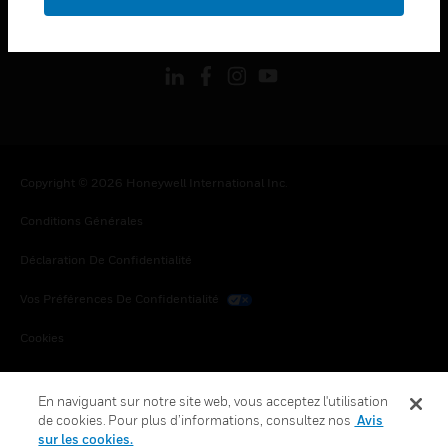
toggle view
SUIVEZ-NOUS
Copyright © 2026 Honeywell International Inc.
Conditions Générales
Déclaration De Confidentialité
Vos Préférences De Confidentialité
Cookies
Désabonnement Global
En naviguant sur notre site web, vous acceptez l'utilisation
de cookies. Pour plus d’informations, consultez nos
Avis
sur les cookies.