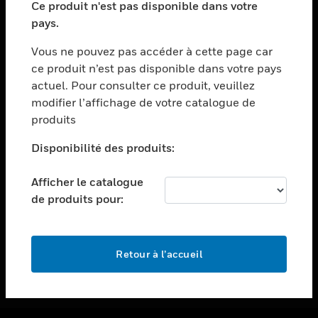
Ce produit n'est pas disponible dans votre
toggle view
pays.
ASSISTANCE
Vous ne pouvez pas accéder à cette page car
toggle view
ce produit n’est pas disponible dans votre pays
EMPLOIS
actuel. Pour consulter ce produit, veuillez
toggle view
modifier l’affichage de votre catalogue de
SOCIÉTÉ
produits
toggle view
NOUS CONTACTER
Disponibilité des produits:
toggle view
Afficher le catalogue
MENTIONS LÉGALES
de produits pour:
toggle view
SUIVEZ-NOUS
Retour à l’accueil