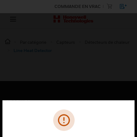
COMMANDE EN VRAC
Par catégorie
Capteurs
Détecteurs de chaleur
Line Heat Detector
PRODUITS
toggle view
SOLUTIONS
toggle view
SECTEURS