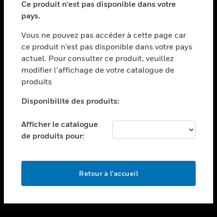
Ce produit n'est pas disponible dans votre
toggle view
pays.
ASSISTANCE
Vous ne pouvez pas accéder à cette page car
toggle view
ce produit n’est pas disponible dans votre pays
EMPLOIS
actuel. Pour consulter ce produit, veuillez
toggle view
modifier l’affichage de votre catalogue de
SOCIÉTÉ
produits
toggle view
NOUS CONTACTER
Disponibilité des produits:
toggle view
Afficher le catalogue
MENTIONS LÉGALES
de produits pour:
toggle view
SUIVEZ-NOUS
Retour à l’accueil