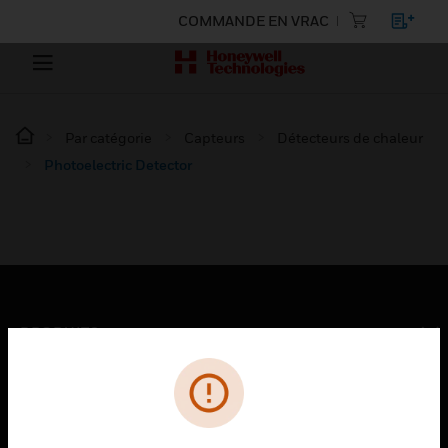
COMMANDE EN VRAC
Par catégorie
Capteurs
Détecteurs de chaleur
Photoelectric Detector
PRODUITS
toggle view
SOLUTIONS
toggle view
SECTEURS