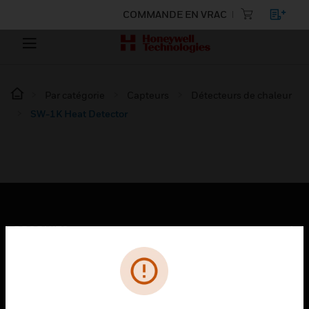
COMMANDE EN VRAC
Par catégorie
Capteurs
Détecteurs de chaleur
SW-1K Heat Detector
PRODUITS
toggle view
SOLUTIONS
toggle view
SECTEURS