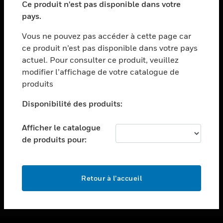
Ce produit n'est pas disponible dans votre
toggle view
pays.
ASSISTANCE
Vous ne pouvez pas accéder à cette page car
toggle view
ce produit n’est pas disponible dans votre pays
EMPLOIS
actuel. Pour consulter ce produit, veuillez
toggle view
modifier l’affichage de votre catalogue de
SOCIÉTÉ
produits
toggle view
NOUS CONTACTER
Disponibilité des produits:
toggle view
Afficher le catalogue
MENTIONS LÉGALES
de produits pour:
toggle view
SUIVEZ-NOUS
Retour à l’accueil