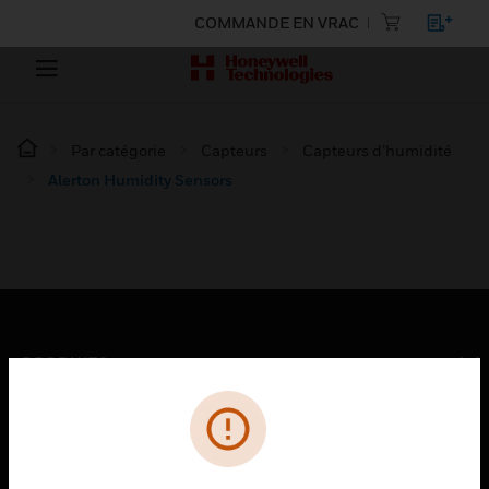
COMMANDE EN VRAC
Par catégorie
Capteurs
Capteurs d’humidité
Alerton Humidity Sensors
PRODUITS
toggle view
SOLUTIONS
toggle view
SECTEURS