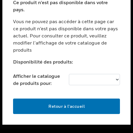
Ce produit n'est pas disponible dans votre
toggle view
pays.
ASSISTANCE
Vous ne pouvez pas accéder à cette page car
toggle view
ce produit n’est pas disponible dans votre pays
EMPLOIS
actuel. Pour consulter ce produit, veuillez
toggle view
modifier l’affichage de votre catalogue de
SOCIÉTÉ
produits
toggle view
NOUS CONTACTER
Disponibilité des produits:
toggle view
Afficher le catalogue
MENTIONS LÉGALES
de produits pour:
toggle view
SUIVEZ-NOUS
Retour à l’accueil