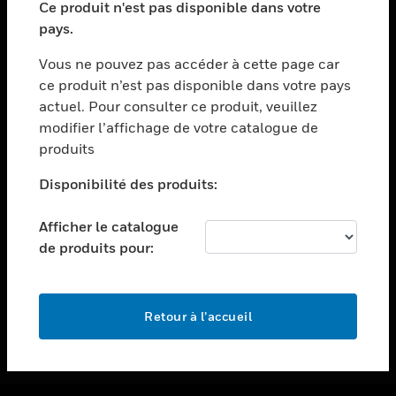
Ce produit n'est pas disponible dans votre
toggle view
pays.
ASSISTANCE
Vous ne pouvez pas accéder à cette page car
toggle view
ce produit n’est pas disponible dans votre pays
EMPLOIS
actuel. Pour consulter ce produit, veuillez
toggle view
modifier l’affichage de votre catalogue de
SOCIÉTÉ
produits
toggle view
NOUS CONTACTER
Disponibilité des produits:
toggle view
Afficher le catalogue
MENTIONS LÉGALES
de produits pour:
toggle view
SUIVEZ-NOUS
Retour à l’accueil