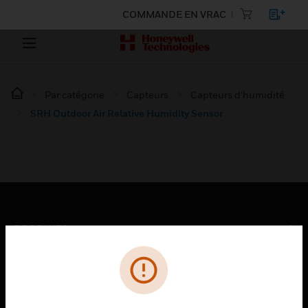
COMMANDE EN VRAC
Par catégorie
Capteurs
Capteurs d’humidité
SRH Outdoor Air Relative Humidity Sensor
PRODUITS
toggle view
SOLUTIONS
toggle view
SECTEURS