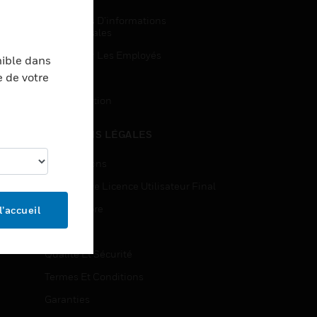
Demandes D’informations
Commerciales
Accès Pour Les Employés
nible dans
e de votre
Inscription
Désinscription
MENTIONS LÉGALES
Certifications
Contrats De Licence Utilisateur Final
Source Libre
l’accueil
Brevets
Qualité Et Sécurité
Termes Et Conditions
Garanties