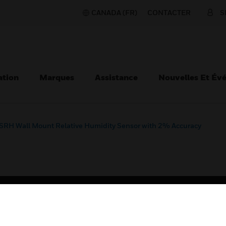
CANADA (FR)
CONTACTER
S
ation
Marques
Assistance
Nouvelles Et Év
SRH Wall Mount Relative Humidity Sensor with 2% Accuracy
TEURS
ASSISTANCE