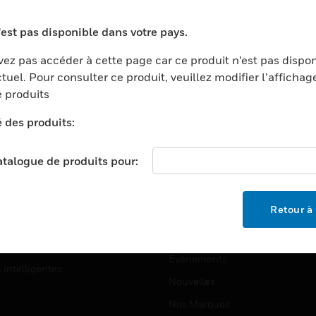
ports
Recherche De Partenaires
'est pas disponible dans votre pays.
ments Commerciaux
Formation
ez pas accéder à cette page car ce produit n’est pas dispo
centers
Assistance Technique
tuel. Pour consulter ce produit, veuillez modifier l’affichag
ation
Tutoriels De Sites Web
 produits
ernement Et Militaire
é des produits:
EMPLOIS
é
Emplois
ignement Supérieur
catalogue de produits pour:
Recherche D'emploi
llerie/Restauration
trie Et Fabrication
SOCIÉTÉ
Retour à 
ce Et Corrections
À Propos
e Au Détail
Événements
s Intelligentes
Nouvelles
Nos Marques