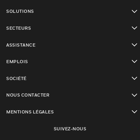
toggle view
SOLUTIONS
toggle view
SECTEURS
toggle view
ASSISTANCE
toggle view
EMPLOIS
toggle view
SOCIÉTÉ
toggle view
NOUS CONTACTER
toggle view
MENTIONS LÉGALES
toggle view
SUIVEZ-NOUS