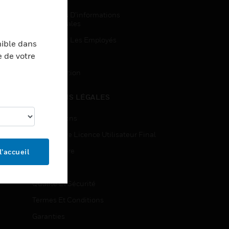
Demandes D’informations
Commerciales
Accès Pour Les Employés
nible dans
e de votre
Inscription
Désinscription
MENTIONS LÉGALES
Certifications
Contrats De Licence Utilisateur Final
Source Libre
l’accueil
Brevets
Qualité Et Sécurité
Termes Et Conditions
Garanties