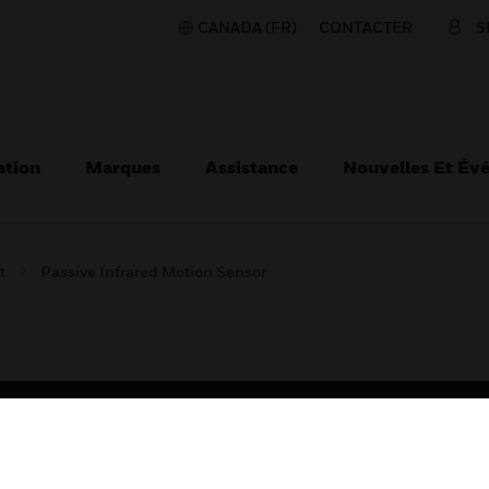
CANADA (FR)
CONTACTER
S
ation
Marques
Assistance
Nouvelles Et Év
t
Passive Infrared Motion Sensor
TEURS
ASSISTANCE