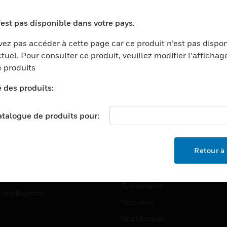
ports
Recherche De Partenaires
'est pas disponible dans votre pays.
ments Commerciaux
Formation
ez pas accéder à cette page car ce produit n’est pas dispo
centers
Assistance Technique
tuel. Pour consulter ce produit, veuillez modifier l’affichag
ation
Tutoriels De Sites Web
 produits
ernement Et Militaire
é des produits:
EMPLOIS
é
Emplois
ignement Supérieur
catalogue de produits pour:
Recherche D'emploi
llerie/Restauration
trie Et Fabrication
SOCIÉTÉ
Retour à 
ce Et Corrections
À Propos
e Au Détail
Événements
s Intelligentes
Nouvelles
Nos Marques