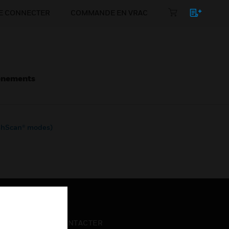
E CONNECTER
COMMANDE EN VRAC
énements
lashScan® modes)
NOUS CONTACTER