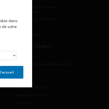
Demandes D’informations
Commerciales
Accès Pour Les Employés
nible dans
e de votre
Inscription
Désinscription
MENTIONS LÉGALES
Certifications
Contrats De Licence Utilisateur Final
Source Libre
l’accueil
Brevets
Qualité Et Sécurité
Termes Et Conditions
Garanties