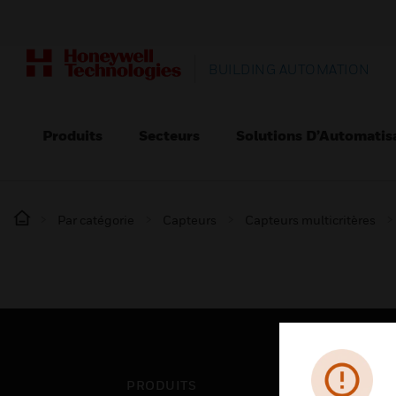
BUILDING AUTOMATION
Produits
Secteurs
Solutions D’Automatis
Par catégorie
Capteurs
Capteurs multicritères
PRODUITS
SEC