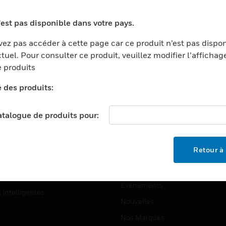
ports
Recherche De Partenaires
'est pas disponible dans votre pays.
ments Commerciaux
Formation
ez pas accéder à cette page car ce produit n’est pas dispo
centers
Assistance Technique
tuel. Pour consulter ce produit, veuillez modifier l’affichag
ation
Tutoriels De Sites Web
 produits
ernement Et Militaire
é des produits:
EMPLOIS
é
Emplois
ignement Supérieur
catalogue de produits pour:
Recherche D'emploi
llerie/Restauration
trie Et Fabrication
SOCIÉTÉ
Retour à 
ce Et Corrections
À Propos
e Au Détail
Événements
s Intelligentes
Nouvelles
Nos Marques