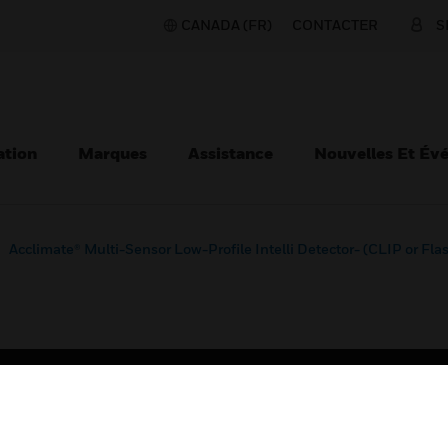
CANADA (FR)
CONTACTER
S
ation
Marques
Assistance
Nouvelles Et Év
Acclimate® Multi-Sensor Low-Profile Intelli Detector- (CLIP or F
TEURS
ASSISTANCE