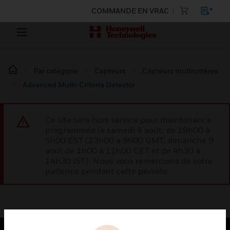
COMMANDE EN VRAC
Par catégorie
Capteurs
Capteurs multicritères
Advanced Multi-Criteria Detector
Ce site sera hors service pour maintenance
programmée le samedi 8 août, de 19h00 à
5h00 EST (23h00 à 9h00 GMT, dimanche 9
août de 1h00 à 11h00 CET et de 4h30 à
14h30 IST). Nous vous remercions de votre
patience pendant cette période.