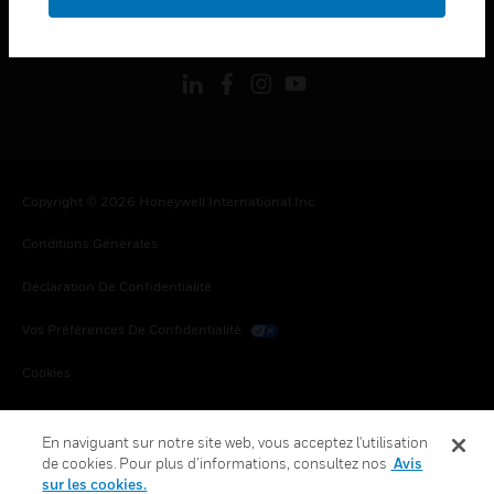
toggle view
SUIVEZ-NOUS
Copyright © 2026 Honeywell International Inc.
Conditions Générales
Déclaration De Confidentialité
Vos Préférences De Confidentialité
Cookies
Désabonnement Global
En naviguant sur notre site web, vous acceptez l'utilisation
de cookies. Pour plus d’informations, consultez nos
Avis
sur les cookies.