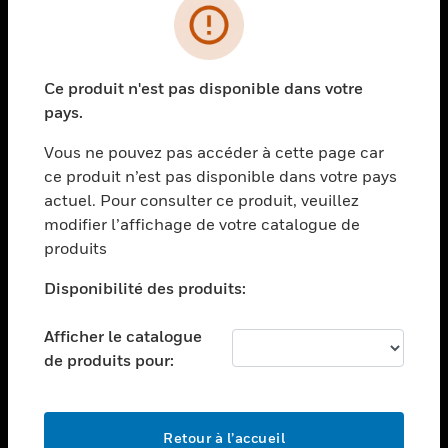
PRODUITS
toggle view
Ce produit n'est pas disponible dans votre
SOLUTIONS
pays.
toggle view
SECTEURS
Vous ne pouvez pas accéder à cette page car
ce produit n’est pas disponible dans votre pays
toggle view
actuel. Pour consulter ce produit, veuillez
ASSISTANCE
modifier l’affichage de votre catalogue de
toggle view
produits
EMPLOIS
Disponibilité des produits:
toggle view
SOCIÉTÉ
Afficher le catalogue
toggle view
de produits pour:
NOUS CONTACTER
toggle view
MENTIONS LÉGALES
Retour à l’accueil