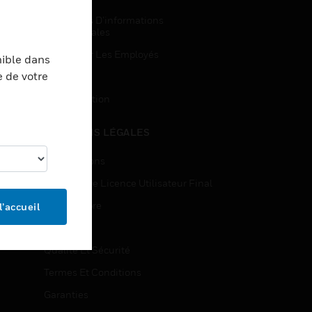
Demandes D’informations
Commerciales
Accès Pour Les Employés
nible dans
e de votre
Inscription
Désinscription
MENTIONS LÉGALES
Certifications
Contrats De Licence Utilisateur Final
Source Libre
l’accueil
Brevets
Qualité Et Sécurité
Termes Et Conditions
Garanties