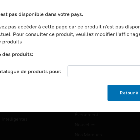
ports
Recherche De Partenaires
'est pas disponible dans votre pays.
ments Commerciaux
Formation
ez pas accéder à cette page car ce produit n’est pas dispo
centers
Assistance Technique
tuel. Pour consulter ce produit, veuillez modifier l’affichag
ation
Tutoriels De Sites Web
 produits
ernement Et Militaire
é des produits:
EMPLOIS
é
Emplois
ignement Supérieur
catalogue de produits pour:
Recherche D'emploi
llerie/Restauration
trie Et Fabrication
SOCIÉTÉ
Retour à 
ce Et Corrections
À Propos
e Au Détail
Événements
s Intelligentes
Nouvelles
Nos Marques