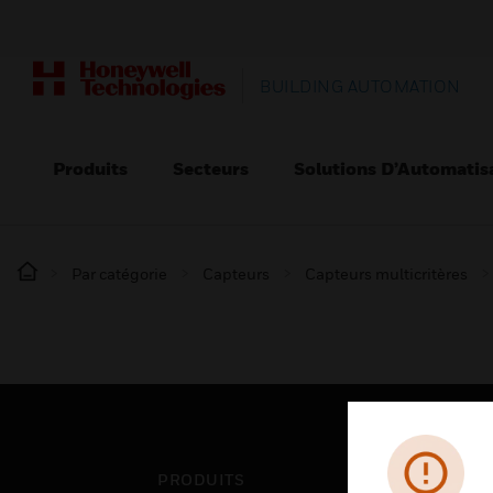
BUILDING AUTOMATION
Produits
Secteurs
Solutions D’Automatis
Par catégorie
Capteurs
Capteurs multicritères
PRODUITS
SEC