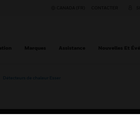
CANADA (FR)
CONTACTER
S
ation
Marques
Assistance
Nouvelles Et Év
Détecteurs de chaleur Esser
TEURS
ASSISTANCE