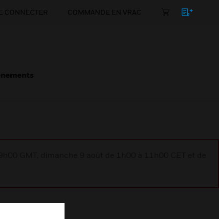
E CONNECTER
COMMANDE EN VRAC
énements
à 9h00 GMT, dimanche 9 août de 1h00 à 11h00 CET et de