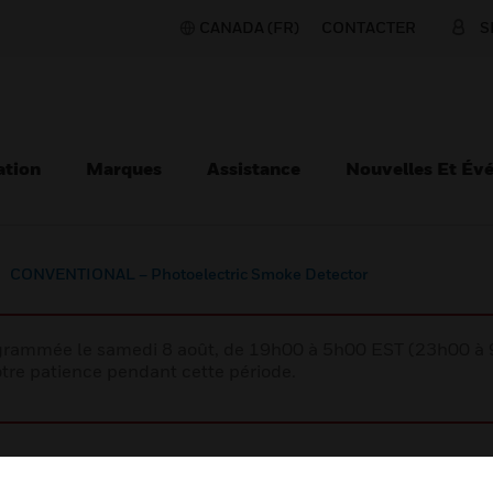
CANADA (FR)
CONTACTER
S
ation
Marques
Assistance
Nouvelles Et Év
CONVENTIONAL – Photoelectric Smoke Detector
rogrammée le samedi 8 août, de 19h00 à 5h00 EST (23h00 
tre patience pendant cette période.