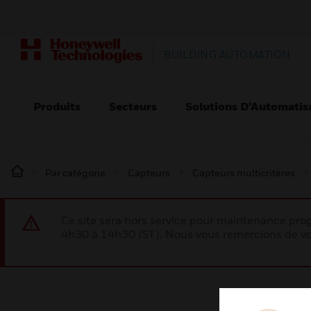
BUILDING AUTOMATION
Produits
Secteurs
Solutions D’Automatis
Par catégorie
Capteurs
Capteurs multicritères
Ce site sera hors service pour maintenance p
4h30 à 14h30 IST). Nous vous remercions de vo