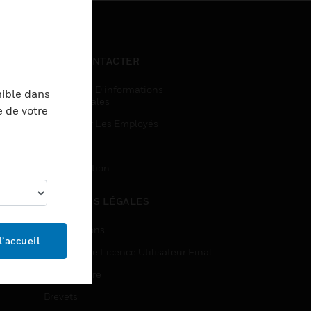
NOUS CONTACTER
Demandes D’informations
nible dans
Commerciales
e de votre
Accès Pour Les Employés
Inscription
Désinscription
MENTIONS LÉGALES
Certifications
l’accueil
Contrats De Licence Utilisateur Final
Source Libre
Brevets