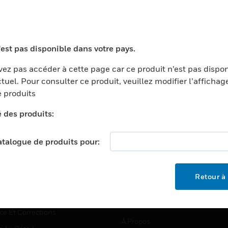
TEURS
ASSISTANCE
'est pas disponible dans votre pays.
ports
Recherche De Partenaires
ez pas accéder à cette page car ce produit n’est pas dispo
tuel. Pour consulter ce produit, veuillez modifier l’affichag
ments Commerciaux
Formation
 produits
centers
Assistance Technique
é des produits:
ation
Tutoriels De Sites Web
ernement Et Militaire
EMPLOIS
catalogue de produits pour:
é
Emplois
ignement Supérieur
Recherche D'emploi
Retour à 
llerie/Restauration
trie Et Fabrication
SOCIÉTÉ
ce Et Corrections
À Propos