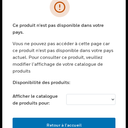
PRODUITS
toggle view
Ce produit n'est pas disponible dans votre
SOLUTIONS
pays.
toggle view
SECTEURS
Vous ne pouvez pas accéder à cette page car
ce produit n’est pas disponible dans votre pays
toggle view
actuel. Pour consulter ce produit, veuillez
ASSISTANCE
modifier l’affichage de votre catalogue de
toggle view
produits
EMPLOIS
Disponibilité des produits:
toggle view
SOCIÉTÉ
Afficher le catalogue
toggle view
de produits pour:
NOUS CONTACTER
toggle view
MENTIONS LÉGALES
Retour à l’accueil