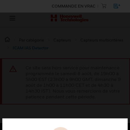
COMMANDE EN VRAC
Par catégorie
Capteurs
Capteurs multicritères
ICAM IAS Detector
Ce site sera hors service pour maintenance
programmée le samedi 8 août, de 19h00 à
5h00 EST (23h00 à 9h00 GMT, dimanche 9
août de 1h00 à 11h00 CET et de 4h30 à
14h30 IST). Nous vous remercions de votre
patience pendant cette période.