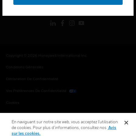
toggle view
SUIVEZ-NOUS
Copyright © 2026 Honeywell International Inc.
Conditions Générales
Déclaration De Confidentialité
Vos Préférences De Confidentialité
Cookies
Désabonnement Global
En naviguant sur notre site web, vous acceptez l'utilisation
de cookies. Pour plus d’informations, consultez nos
Avis
sur les cookies.